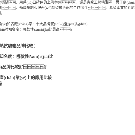
shù)穩健、用戶(hù)口碑佳的上海林頻，還是青睞工藝精湛、勇于創(ch
、預算規劃和服務(wù)期望最匹配的合作伙伴。希望本文的介紹能為您
。
)知名廠(chǎng)家：十大品牌實(shí)力盤(pán)點(diǎn)
牌知名度：哪款性?xún)r(jià)比最高？
熱試驗箱品牌比較：
度：哪款性?xún)r(jià)比
è)品牌比較好？
chǎn)業(yè)上的應用比較
品