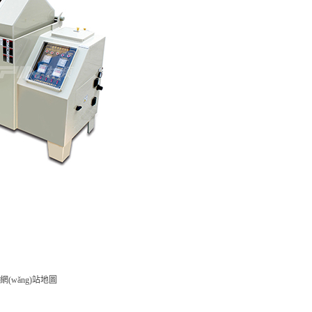
網(wǎng)站地圖