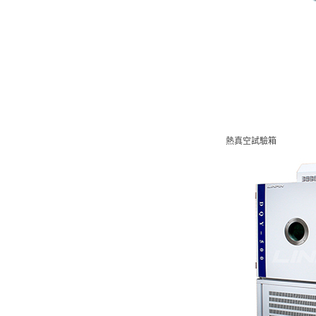
熱真空試驗箱