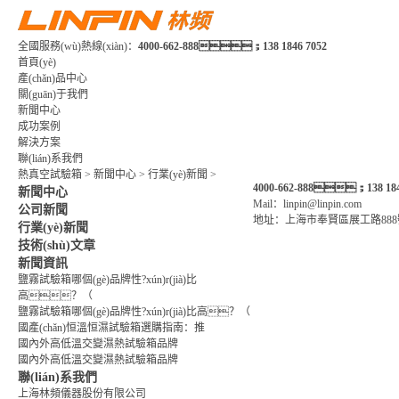
全國服務(wù)熱線(xiàn)：
4000-662-888；138 1846 7052
首頁(yè)
產(chǎn)品中心
關(guān)于我們
新聞中心
成功案例
解決方案
聯(lián)系我們
熱真空試驗箱
>
新聞中心
>
行業(yè)新聞
>
4000-662-888；138 184
新聞中心
Mail：linpin@linpin.com
公司新聞
地址：上海市奉賢區展工路888
行業(yè)新聞
技術(shù)文章
新聞資訊
鹽霧試驗箱哪個(gè)品牌性?xún)r(jià)比
高？（
鹽霧試驗箱哪個(gè)品牌性?xún)r(jià)比高？（
國產(chǎn)恒溫恒濕試驗箱選購指南：推
國內外高低溫交變濕熱試驗箱品牌
國內外高低溫交變濕熱試驗箱品牌
聯(lián)系我們
上海林頻儀器股份有限公司