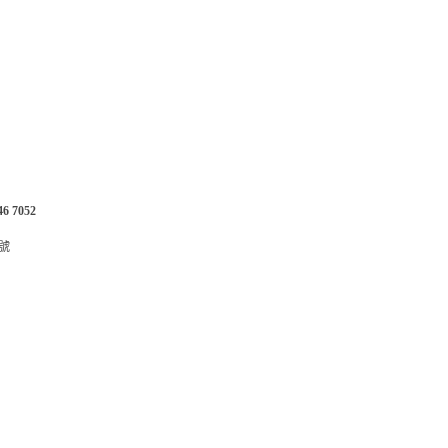
6 7052
號