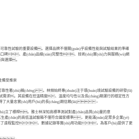
)品可靠性試驗的重要設備。選擇品牌不僅關(guān)乎設備性能與試驗結果的準確
、產(chǎn)品線(xiàn)完整性、技術(shù)實(shí)力與服務(wù)網
判斷與選擇。
靠性備受推崇
hù)稱(chēng)。林頻始終專(zhuān)注于環(huán)境試驗設備的研發(fā)
溫濕度測試需求。其設備在控溫精度、溫度均勻性以及長(cháng)期運行的穩定性方
實(shí)用戶(hù)的長(cháng)期信賴(lài)。
shù)立了標桿。雅士林深知高標準測試對產(chǎn)品質(zhì)量的意
(chǎn)的高低溫試驗箱不僅符合國家標準，更能滿(mǎn)足眾多企業(yè)
了遠程監控、數據記錄等實(shí)用功能，為客戶(hù)提供了更