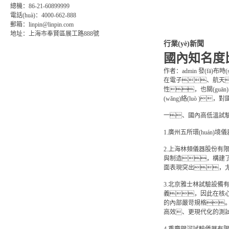
總機：86-21-60899999
電話(huà)：4000-662-888
郵箱：linpin@linpin.com
地址：上海市奉賢區展工路888號
行業(yè)新聞
國內知名度
作者：admin
發(fā)布時(s
在電子、航天
性，也關(guān)
(wǎng)絡(luò )
一、國內高低溫試驗箱
1.廣州五所環(huán)
2.上海林頻儀器股份有限公司
與制造，構建了完
面表現突出，尤其注
3.北京雅士林試驗設備有限
義，因此在核心零
的內部嚴苛規格。雅
高效、更現代化的測