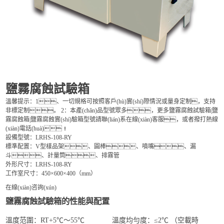
鹽霧腐蝕試驗箱
溫馨提示：1、一切規格可按照客戶(hù)實(shí)際情況或量身定制，支持
非標定制。 2：本產(chǎn)品型號眾多，更多鹽霧腐蝕試驗箱|鹽
霧腐蝕箱|鹽霧腐蝕實(shí)驗箱型號請聯(lián)系在線(xiàn)客服，或者撥打熱線
(xiàn)電話(huà)！
設備型號：LRHS-108-RY
標準配置：V型樣品架、圓棒、噴嘴、漏
斗、計量筒、排霧管
外形尺寸：LRHS-108-RY
工作室尺寸：450×600×400（mm）
在線(xiàn)咨詢(xún)
鹽霧腐蝕試驗箱
的性能與配置
溫度范圍：
RT+5℃～55℃
溫度均勻度：
≤2℃ （空載時