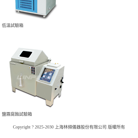
低溫試驗箱
鹽霧腐蝕試驗箱
Copyright ? 2025-2030 上海林頻儀器股份有限公司 版權所有