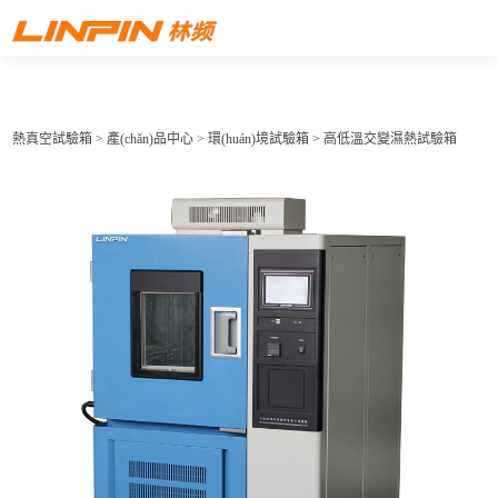
熱真空試驗箱
>
產(chǎn)品中心
>
環(huán)境試驗箱
> 高低溫交變濕熱試驗箱